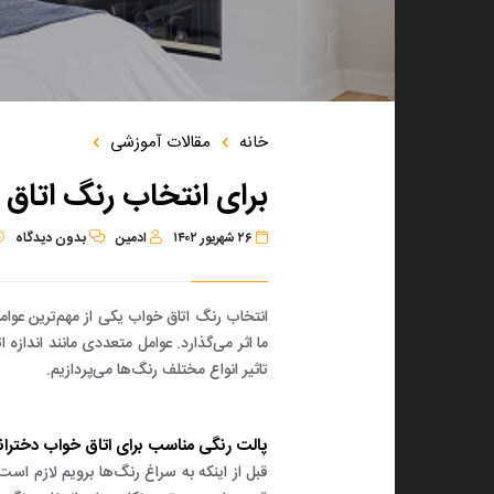
معماری داخلی
طراحی معماری ویلا
دکوراسیون
طراحی دکوراسیون دفتر کار
د طرح و ساخت
طراحی معماری داخلی سالن زیبایی
خانه
مقالات آموزشی
طراحی معماری محوطه‌سازی
برای انتخاب رنگ اتاق 
طراﺣﯽ روف ﮔﺎردن
طراﺣﯽ ﻣﻌﻣﺎری داﺧﻠﯽ مطب
۲۶ شهریور ۱۴۰۲
ادمین
بدون
دیدگاه
طراحی معماری داخلی آشپزخانه
انتخاب
رنگ اتاق خواب
یکی از مهم‌ترین عوا
طراحی معماری داخلی خانه
ما اثر می‌گذارد. عوامل متعددی مانند اندازه 
طراحی معماری داخلی
تاثیر انواع مختلف رنگ‌ها می‌پردازیم.
پالت رنگی مناسب برای اتاق خواب دخترانه
قبل از اینکه به سراغ رنگ‌ها برویم لازم اس