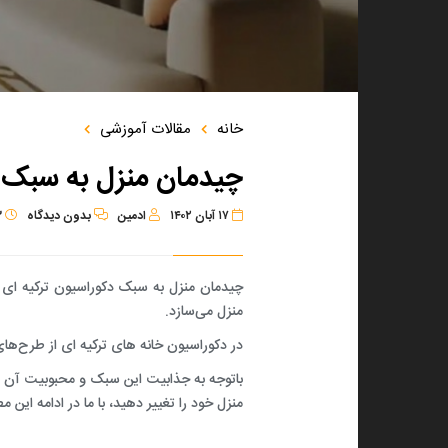
معماری داخلی
طراحی معماری ویلا
دکوراسیون
طراحی دکوراسیون دفتر کار
د طرح و ساخت
طراحی معماری داخلی سالن زیبایی
خانه
مقالات آموزشی
طراحی معماری محوطه‌سازی
چیدمان منزل به سبک د
طراﺣﯽ روف ﮔﺎردن
طراﺣﯽ ﻣﻌﻣﺎری داﺧﻠﯽ مطب
۱۷ آبان ۱۴۰۲
ادمین
بدون
دیدگاه
۳
طراحی معماری داخلی آشپزخانه
چیدمان منزل به سبک دکوراسیون ترکیه ای 
طراحی معماری داخلی خانه
منزل می‌‌سازد.
طراحی معماری داخلی
در دکوراسیون خانه های ترکیه ای از طرح‌های
باتوجه به جذابیت این سبک و محبوبیت آن بین 
منزل خود را تغییر دهید، با ما در ادامه این 