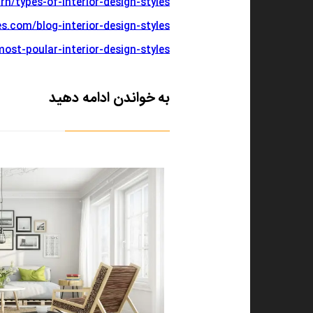
rn/types-of-interior-design-styles/
.com/blog-interior-design-styles/
ost-poular-interior-design-styles
به خواندن ادامه دهید