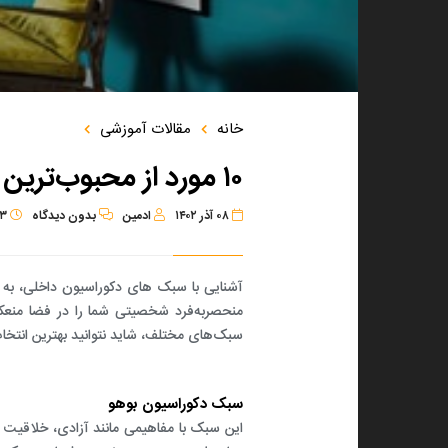
معماری داخلی
طراحی معماری ویلا
دکوراسیون
طراحی دکوراسیون دفتر کار
د طرح و ساخت
طراحی معماری داخلی سالن زیبایی
خانه
مقالات آموزشی
طراحی معماری محوطه‌سازی
۱۰ مورد از محبوب‌ترین سبک‌های دکوراسیون داخلی
طراﺣﯽ روف ﮔﺎردن
طراﺣﯽ ﻣﻌﻣﺎری داﺧﻠﯽ مطب
۰۸ آذر ۱۴۰۲
ادمین
بدون
دیدگاه
۳
طراحی معماری داخلی آشپزخانه
آشنایی با سبک های دکوراسیون داخلی، به ت
طراحی معماری داخلی خانه
منحصربه‌فرد شخصیتی شما را در فضا منعکس 
طراحی معماری داخلی
سبک‌های مختلف، شاید نتوانید بهترین انتخاب متناسب با نیاز
سبک دکوراسیون بوهو
این سبک با مفاهیمی مانند آزادی، خلاقیت 