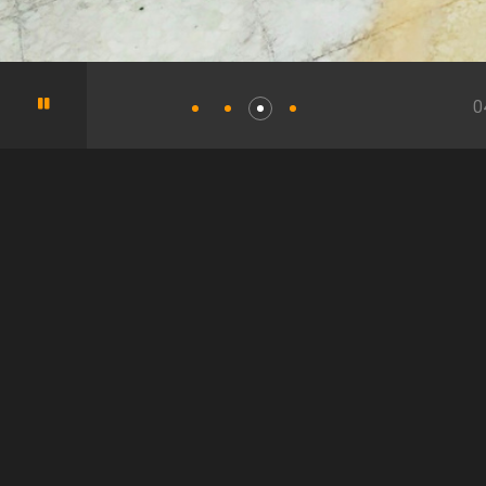
0
تاریخ اتمام:
لوکیشن:
2024
دروس